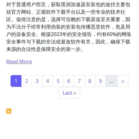
对于普通用户而言，获取黑洞加速器安装包的途径主要包
括官方网站、正规软件下载平台以及一些专业的技术社
区。值得注意的是，选择可信赖的下载渠道至关重要，因
为不法分子经常利用伪装的安装包传播恶意软件，危及用
户的设备安全。根据2023年的安全报告，约有60%的网络
安全事件与下载的非法或篡改软件有关，因此，确保下载
来源的合法性是保障安全的第一步。
Read More
Pagination
Page
Page
Page
Page
Page
Page
Page
Page
Page
Next p
1
2
3
4
5
6
7
8
9
…
››
Last page
Last »