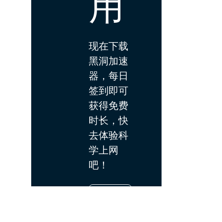
用
现在下载
黑洞加速
器，每日
签到即可
获得免费
时长，快
去体验科
学上网
吧！
下载
App