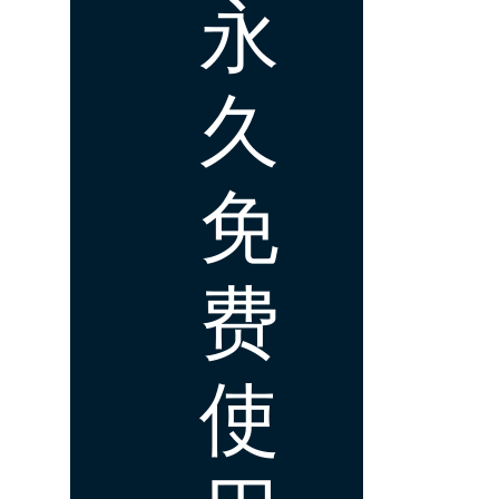
永
久
免
费
使