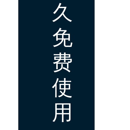
久
免
费
使
用